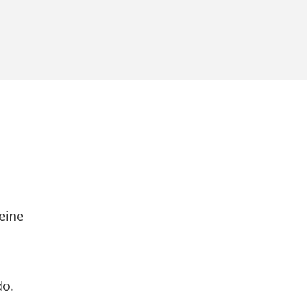
eine
do.