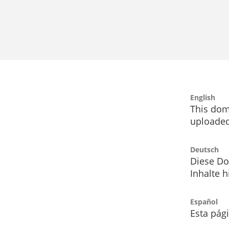
English
This dom
uploaded
Deutsch
Diese Do
Inhalte h
Español
Esta pág